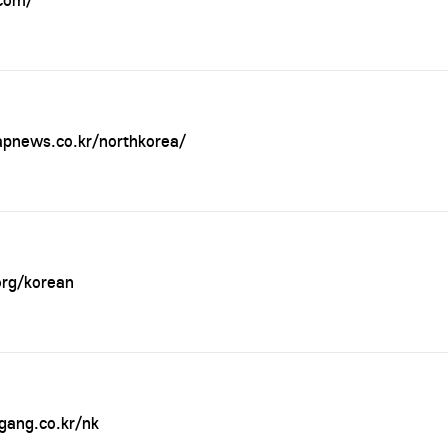
.com/
pnews.co.kr/northkorea/
org/korean
gang.co.kr/nk