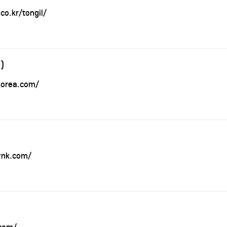
.co.kr/tongil/
)
korea.com/
ynk.com/