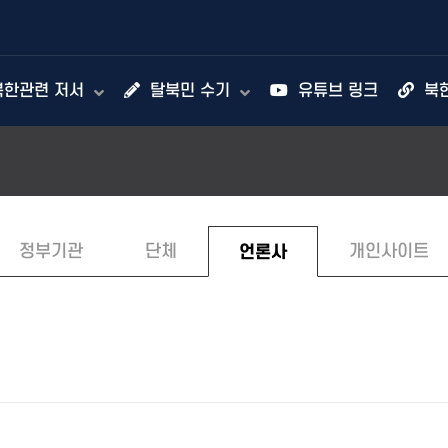
한관련 저서
탈북민 수기
유튜브 링크
북
정부기관
단체
언론사
개인사이트