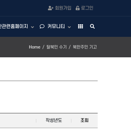
회원가입
로그인
한관련홈페이지
커뮤니티
Home
탈북민 수기
북한주민 기고
작성년도
조회