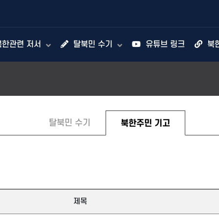
한관련 저서
탈북민 수기
유튜브 링크
북
탈북민 수기
북한주민 기고
제목