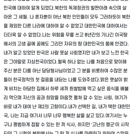
민국에 대하여 알게 되었다
.
북한의 독제정권의 발판아래 속으며 살
아온 그 세월
.
나 혼자뿐이 아닌 북한 인민들이 모두 그러하듯이 북한
을 제외한 다른 나라에 대하여 알 수 없었고 대한민국에 대하여서는
더더욱 알 수 없었다
.
나는 위험을 무릎 쓰고
8
년간의 기나긴 이국땅
에서의 고생 끝에 꿈에도 그리던 자유의 땅 대한민국의 품에 안겼다
.
내가 알고 있었던 한국은 사람 못살 사회였지만 내가 보고 느낀 한국
은 그야말로 지상천국이었다
.
혈육 하나 없는 나를 처음으로 맞이해
주신 분은 다름 아닌 담당형사님이었고 그 분을 비롯하여 수많은 분
들이 한국정착의 첫 걸음을 내딛는 나를 도와주셨다
.
맑은 햇살이 밝
게 비치는 아담한 집에서 하루 세끼 흰쌀밥에 먹고 싶은 음식을 배불
리 먹으며 자신의 꿈과 희망을 마음껏 펼쳐 갈 수 있는 사회
,
여기가
바로 내가 태여 난 제
2
의 고향이다
.
내가 선택한 길
,
내가 택한 대한민
국
,
나는 지금 여기서 너무 너무 행복한 삶을 살고 있다
.
여기서는 누
구나 평범하게 접할 수 있는 한 끼 식사
,
하지만
‘
고난의 행군
’
이 시작
되던 그 시절의 북한에서는 그 한 끼 식사를 마련하기 위하여 수많은