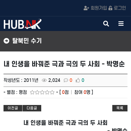
회원가입
로그인
검
메
색
뉴
버
버
탈북민 수기
튼
튼
내 인생을 바꿔준 극과 극의 두 사회 - 박명순
작성년도 : 2011년
2,024
0
0
- 별점 : 평점
- [
0
점
|
참여
0
명 ]
이전글
다음글
목록
내 인생을 바꿔준 극과 극의 두 사회
-
박명순