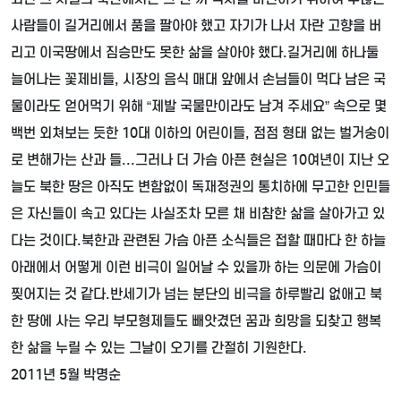
사람들이 길거리에서 품을 팔아야 했고 자기가 나서 자란 고향을 버
리고 이국땅에서 짐승만도 못한 삶을 살아야 했다
.
길거리에 하나둘
늘어나는 꽃제비들
,
시장의 음식 매대 앞에서 손님들이 먹다 남은 국
물이라도 얻어먹기 위해
“
제발 국물만이라도 남겨 주세요
”
속으로 몇
백번 외쳐보는 듯한
10
대 이하의 어린이들
,
점점 형태 없는 벌거숭이
로 변해가는 산과 들
...
그러나 더 가슴 아픈 현실은
10
여년이 지난 오
늘도 북한 땅은 아직도 변함없이 독재정권의 통치하에 무고한 인민들
은 자신들이 속고 있다는 사실조차 모른 채 비참한 삶을 살아가고 있
다는 것이다
.
북한과 관련된 가슴 아픈 소식들은 접할 때마다 한 하늘
아래에서 어떻게 이런 비극이 일어날 수 있을까 하는 의문에 가슴이
찢어지는 것 같다
.
반세기가 넘는 분단의 비극을 하루빨리 없애고 북
한 땅에 사는 우리 부모형제들도 빼앗겼던 꿈과 희망을 되찾고 행복
한 삶을 누릴 수 있는 그날이 오기를 간절히 기원한다
.
2011
년
5
월 박명순