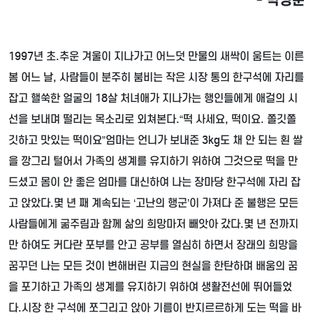
1997
년 초
.
추운 겨울이 지나가고 어느덧 만물의 새싹이 움트는 이른
봄 어느 날
,
사람들이 분주히 붐비는 작은 시장 통의 한구석에 자리를
잡고 핼쑥한 얼굴의
18
살 처녀애가 지나가는 행인들에게 애걸의 시
선을 보내며 떨리는 목소리로 외쳐본다
.“
떡 사세요
,
떡이요
.
쫄깃쫄
깃하고 맛있는 떡이요
”
엄마는 언니가 보내준
3kg
도 채 안 되는 횐 쌀
을 깡그리 털어서 가족의 생계를 유지하기 위하여 그것으로 떡을 만
드셨고 몸이 안 좋은 엄마를 대신하여 나는 장마당 한구석에 자리 잡
고 앉았다
.
몇 년 째 계속되는
‘
고난의 행군
’
이 가져다 준 불행은 모든
사람들에게 굶주림과 함께 삶의 희망마저 빼앗아 갔다
.
몇 년 전까지
만 하여도 커다란 포부를 안고 공부를 열심히 하면서 장래의 희망을
꿈꾸던 나는 모든 것이 변해버린 지금의 현실을 한탄하며 배움의 꿈
을 포기하고 가족의 생계를 유지하기 위하여 생활전선에 뛰어들었
다
.
시장 한 구석에 쪼그리고 앉아 기름이 반지르르하게 도는 떡을 바