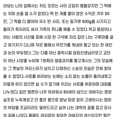
라보는 나의 입에서는 저도 모르는 사이 군침이 맴돌았지만 그 떡에
는 차마 손을 댈 수가 없었다
.
떡 한 개를 팔아 얻은 수익은 겨우
50
전
,
그 떡을 다 팔아야 국수 반 사리
,
또는 밀가루
500g
을 사가지고
들어가 죽이라도 써서 가족의 끼니를 에울 수 있었다
.
학교 동창이나
아는 사람의 시선을 피해 시장 한 구석에 자리 잡은 나는 구루마를 끌
고 여기저기 다니며 작은 통에서 무언가를 꺼내어 팔고 있는 한 여인
과 눈이 부딪쳤다
.
그는 다름 아닌 중학시절 담임선생님이었고 교단
이 아닌 시장을 누비며
1
원짜리 얼음과자를 팔고계시는 그의 모습에
는 그 옛날의 카리스마가 넘치고 다정하신 스승의 모습은 전혀 찾아
볼 수 없었다
.
서로를 바라보는 눈에는 소리 없는 눈물이 흘러내렸고
이렇게 하지 않으면 살 수가 없기에 우리는 서로를 위로하며 대화를
나누었다
.
집안 형편이 너무 어려워서
60
세이 넘으신 아버지는 영양
실조로 누워계셨고 안 좋은 몸으로 밤낮 따로 없이 고생하시는 엄마
의 부담을 조금이라도 덜어드리고 싶어 나는 대학의 꿈을 접고 장사
의 길에 나섰다
.
올해도 어김없이 찾아온 아버지의 생신이지만 멀건