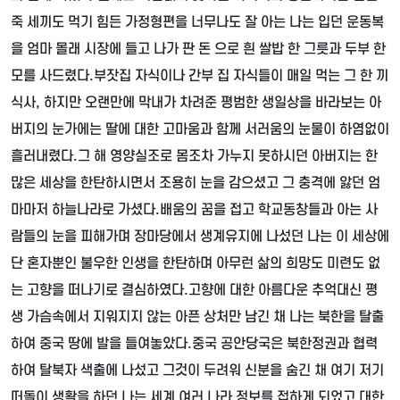
죽 세끼도 먹기 힘든 가정형편을 너무나도 잘 아는 나는 입던 운동복
을 엄마 몰래 시장에 들고 나가 판 돈 으로 흰 쌀밥 한 그릇과 두부 한
모를 사드렸다
.
부잣집 자식이나 간부 집 자식들이 매일 먹는 그 한 끼
식사
,
하지만 오랜만에 막내가 차려준 평범한 생일상을 바라보는 아
버지의 눈가에는 딸에 대한 고마움과 함께 서러움의 눈물이 하염없이
흘러내렸다
.
그 해 영양실조로 몸조차 가누지 못하시던 아버지는 한
많은 세상을 한탄하시면서 조용히 눈을 감으셨고 그 충격에 앓던 엄
마마저 하늘나라로 가셨다
.
배움의 꿈을 접고 학교동창들과 아는 사
람들의 눈을 피해가며 장마당에서 생계유지에 나섰던 나는 이 세상에
단 혼자뿐인 불우한 인생을 한탄하며 아무런 삶의 희망도 미련도 없
는 고향을 떠나기로 결심하였다
.
고향에 대한 아름다운 추억대신 평
생 가슴속에서 지워지지 않는 아픈 상처만 남긴 채 나는 북한을 탈출
하여 중국 땅에 발을 들여놓았다
.
중국 공안당국은 북한정권과 협력
하여 탈북자 색출에 나섰고 그것이 두려워 신분을 숨긴 채 여기 저기
떠돌이 생활을 하던 나는 세계 여러 나라 정보를 접하게 되었고 대한