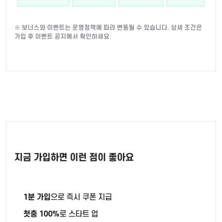
※ 보너스와 이벤트는 운영정책에 따라 변동될 수 있습니다. 상세 조건은
가입 후 이벤트 공지에서 확인하세요.
지금 가입하면 이런 점이 좋아요
1분 가입
으로 즉시 쿠폰 지급
첫충 100%
로 스타트 업