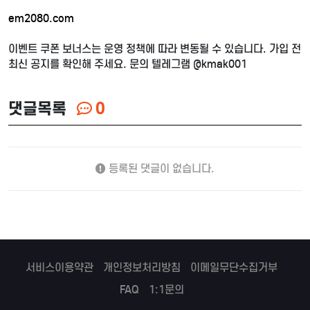
em2080.com
이벤트 쿠폰 보너스는 운영 정책에 따라 변동될 수 있습니다. 가입 전
최신 공지를 확인해 주세요. 문의 텔레그램 @kmak001
댓글목록
0
등록된 댓글이 없습니다.
서비스이용약관
개인정보처리방침
이메일무단수집거부
FAQ
1:1문의