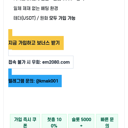
일체 제재 없는 배팅 환경
테더(USDT) / 원화
모두 가입 가능
지금 가입하고 보너스 받기
접속 불가 시 우회: em2080.com
텔레그램 문의: @kmak001
가입 즉시 쿠
첫충 10
슬롯 5000
빠른 문
폰
0%
+
의