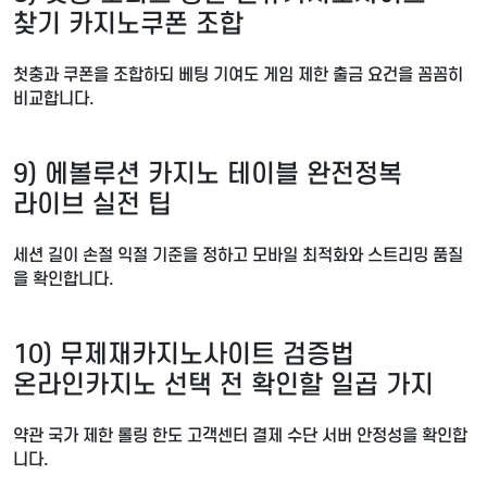
찾기 카지노쿠폰 조합
첫충과 쿠폰을 조합하되 베팅 기여도 게임 제한 출금 요건을 꼼꼼히
비교합니다.
9) 에볼루션 카지노 테이블 완전정복
라이브 실전 팁
세션 길이 손절 익절 기준을 정하고 모바일 최적화와 스트리밍 품질
을 확인합니다.
10) 무제재카지노사이트 검증법
온라인카지노 선택 전 확인할 일곱 가지
약관 국가 제한 롤링 한도 고객센터 결제 수단 서버 안정성을 확인합
니다.