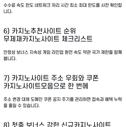
수수료 속도 한도 네트워크 처리 시간 최소 최대 한도를 사전 확인합
니다.
6) 카지노추천사이트 순위
무제재카지노사이트 체크리스트
안정성 보너스 지속성 게임 라인업 환전 속도 약관 국가 제한을 함께
봅니다.
7) 카지노사이트 주소 우회와 쿠폰
카지노사이트모음으로 한 번에
주소 변경 대체 도메인 쿠폰 공지 주기를 관리하면 접속과 혜택 누락
을 줄일 수 있습니다.
8) 첫충 보너스 강한 신규카지노사이트