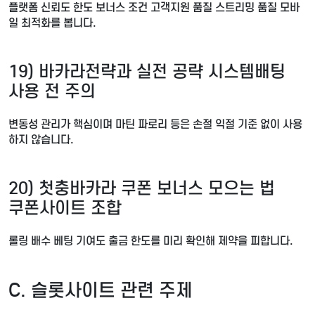
플랫폼 신뢰도 한도 보너스 조건 고객지원 품질 스트리밍 품질 모바
일 최적화를 봅니다.
19) 바카라전략과 실전 공략 시스템배팅
사용 전 주의
변동성 관리가 핵심이며 마틴 파로리 등은 손절 익절 기준 없이 사용
하지 않습니다.
20) 첫충바카라 쿠폰 보너스 모으는 법
쿠폰사이트 조합
롤링 배수 베팅 기여도 출금 한도를 미리 확인해 제약을 피합니다.
C. 슬롯사이트 관련 주제