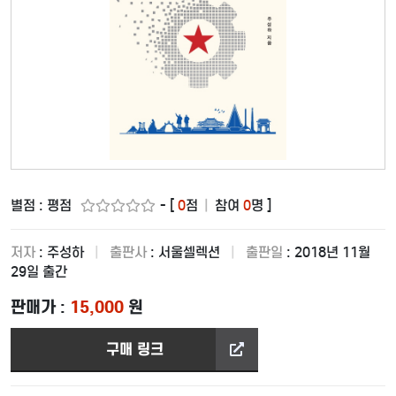
별점 : 평점
- [
0
점
|
참여
0
명 ]
저자
: 주성하
|
출판사
: 서울셀렉션
|
출판일
: 2018년 11월
29일 출간
판매가 :
15,000
원
구매 링크