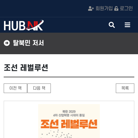
회원가입
로그인
검
메
색
뉴
버
버
탈북민 저서
튼
튼
조선 레벌루션
이전 책
다음 책
목록