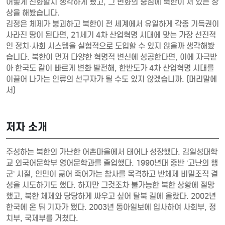
어떻게 진화할지 생각하게 됐고, 그 변화의 중심에 북한이 서 있는 상
상을 해봤습니다.
김정은 체제가 붕괴하고 북한이 전 세계에서 유일하게 각종 기득권이
사라진 땅이 된다면, 21세기 4차 산업혁명 시대에 맞는 가장 선진적
인 정치·사회 시스템을 실험적으로 도입할 수 있지 않을까 생각해봤
습니다. 북한이 먼저 다양한 혁명적 변신에 성공한다면, 이에 자극받
아 한국도 같이 빠르게 변화 발전해, 한반도가 4차 산업혁명 시대를
이끌어 나가는 인류의 선구자가 될 수도 있지 않겠습니까. (머리말에
서)
저자 소개
주성하는 북한의 가난한 어촌마을에서 태어나 성장했다. 김일성대학
교 외국어문학부 영어문학과를 졸업했다. 1990년대 중반 ‘고난의 행
군’ 시절, 인민이 굶어 죽어가는 참사를 목격하고 반체제 비밀조직 결
성을 시도하기도 했다. 하지만 그것조차 불가능한 북한 상황에 절망
했고, 북한 체제와 당당하게 싸우고 싶어 탈북 길에 올랐다. 2002년
한국에 온 뒤 기자가 됐다. 2003년 동아일보에 입사하여 사회부, 정
치부, 국제부를 거쳤다.