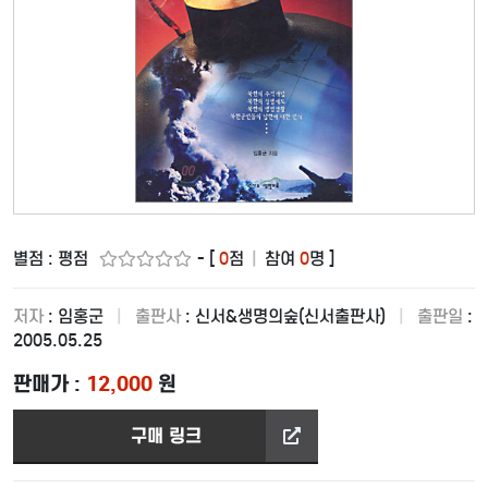
별점 : 평점
- [
0
점
|
참여
0
명 ]
저자
: 임홍군
|
출판사
: 신서&생명의숲(신서출판사)
|
출판일
:
2005.05.25
판매가 :
12,000
원
구매 링크