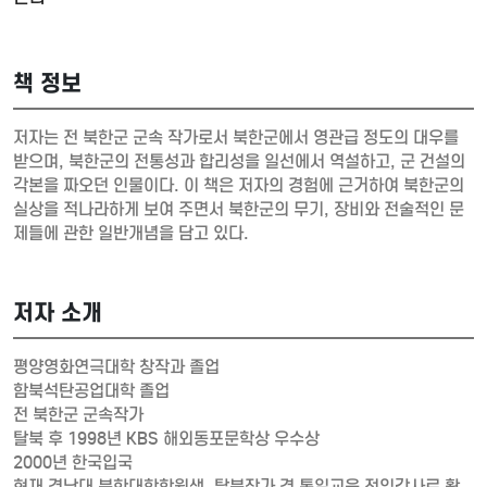
책 정보
저자는 전 북한군 군속 작가로서 북한군에서 영관급 정도의 대우를
받으며, 북한군의 전통성과 합리성을 일선에서 역설하고, 군 건설의
각본을 짜오던 인물이다. 이 책은 저자의 경험에 근거하여 북한군의
실상을 적나라하게 보여 주면서 북한군의 무기, 장비와 전술적인 문
제들에 관한 일반개념을 담고 있다.
저자 소개
평양영화연극대학 창작과 졸업
함북석탄공업대학 졸업
전 북한군 군속작가
탈북 후 1998년 KBS 해외동포문학상 우수상
2000년 한국입국
현재 경남대 북한대학학원생, 탈북작가 겸 통일교욱 전임강사로 활