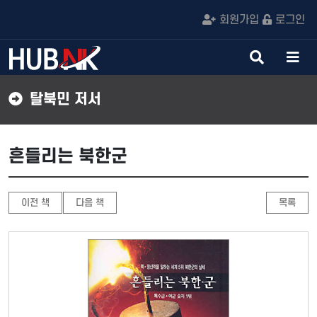
회원가입
로그인
검
메
색
뉴
버
버
탈북민 저서
튼
튼
흔들리는 북한군
이전 책
다음 책
목록