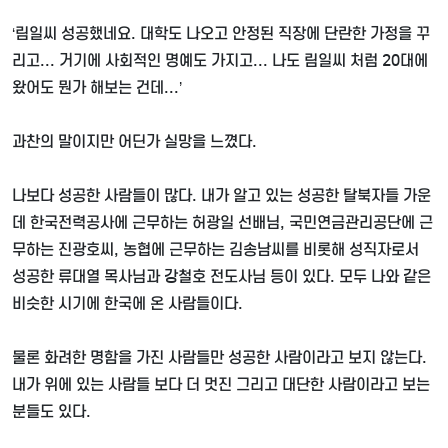
‘
림일씨 성공했네요
.
대학도 나오고 안정된 직장에 단란한 가정을 꾸
리고
...
거기에 사회적인 명예도 가지고
...
나도 림일씨 처럼
20
대에
왔어도 뭔가 해보는 건데
...’
과찬의 말이지만 어딘가 실망을 느꼈다
.
나보다 성공한 사람들이 많다
.
내가 알고 있는 성공한 탈북자들 가운
데 한국전력공사에 근무하는 허광일 선배님
,
국민연금관리공단에 근
무하는 진광호씨
,
농협에 근무하는 김송남씨를 비롯해 성직자로서
성공한 류대열 목사님과 강철호 전도사님 등이 있다
.
모두 나와 같은
비슷한 시기에 한국에 온 사람들이다
.
물론 화려한 명함을 가진 사람들만 성공한 사람이라고 보지 않는다
.
내가 위에 있는 사람들 보다 더 멋진 그리고 대단한 사람이라고 보는
분들도 있다
.