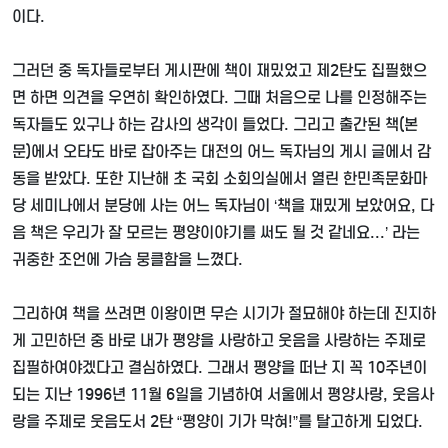
이다
.
그러던 중 독자들로부터 게시판에 책이 재밌었고 제
2
탄도 집필했으
면 하면 의견을 우연히 확인하였다
.
그때 처음으로 나를 인정해주는
독자들도 있구나 하는 감사의 생각이 들었다
.
그리고 출간된 책
(
본
문
)
에서 오타도 바로 잡아주는 대전의 어느 독자님의 게시 글에서 감
동을 받았다
.
또한 지난해 초 국회 소회의실에서 열린 한민족문화마
당 세미나에서 분당에 사는 어느 독자님이
‘
책을 재밌게 보았어요
,
다
음 책은 우리가 잘 모르는 평양이야기를 써도 될 것 같네요
...’
라는
귀중한 조언에 가슴 뭉클함을 느꼈다
.
그리하여 책을 쓰려면 이왕이면 무슨 시기가 절묘해야 하는데 진지하
게 고민하던 중 바로 내가 평양을 사랑하고 웃음을 사랑하는 주제로
집필하여야겠다고 결심하였다
.
그래서 평양을 떠난 지 꼭
10
주년이
되는 지난
1996
년
11
월
6
일을 기념하여 서울에서 평양사랑
,
웃음사
랑을 주제로 웃음도서
2
탄
“
평양이 기가 막혀
!”
를 탈고하게 되었다
.