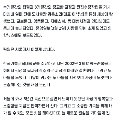
수개월간의 집필과
3
개월간의 정교한 교정과 편집수정작업을 거처
마침내 얼마 전에 도서출판 맑은소리
(
대표 이석범
)
를 통해 세상에 탄
생했다
.
교보문고
,
영풍문고
,
지에스북
,
등 대형서점과 인터넷에도
동시에 출시되었다
.
중앙일보
(3
월
2
일
)
사람들 면에 소개 되었고 연
합뉴스에도 보도되었다
.
림일은 서울에서 이렇게 삽니다
.
한국기술교육대학교를 수료하고 지난
2002
년
3
월 여의도순복음교
회에서 김정철 목사님의 주례로 지금의 아내와 결혼했다
.
그리고 두
아들을 두었다
.
나날이 커가는 두 아들을 지켜보며 가정이 무엇보다
소중하다는 것을 새삼 느낀다
.
서울에 와서
5
년간 독신으로 살면서 느끼지 못했던 가정의 행복함과
소중함을 지금은 만끽하면서 산다
.
그리고 그 소중한 가족을 위해 내
가 할 수 있는 모든 것을 해야겠다고 늘 새로운 결심을 가다듬게 된