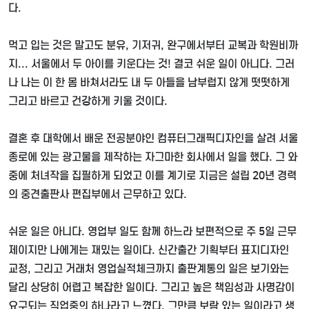
다
.
먹고 입는 것은 말고도 분유
,
기저귀
,
완구에서부터 교복과 학원비까
지
...
서울에서 두 아이를 키운다는 것
!
결코 쉬운 일이 아니다
.
그러
나 나는 이 한 몸 바쳐서라도 내 두 아들을 남부럽지 않게 떳떳하게
그리고 바르고 건강하게 키울 것이다
.
결혼 후 대학에서 배운 전공분야인 컴퓨터그래픽디자인을 살려 서울
종로에 있는 광고물을 제작하는 자그마한 회사에서 일을 했다
.
그 와
중에 처녀작을 집필하게 되었고 이를 계기로 지금은 설립
20
년 경력
의 중견출판사 편집부에서 근무하고 있다
.
쉬운 일은 아니다
.
영업부 일도 함께 하느라 보편적으로 주
5
일 근무
제이지만 나에게는 재밌는 일이다
.
신간출간 기획부터 표지디자인
교정
,
그리고 거래처 영업실적체크까지 출판계통의 일은 보기와는
달리 상당히 어렵고 복잡한 일이다
.
그리고 높은 책임성과 사명감이
요구되는 직업중의 하나라고 느꼈다
.
그만큼 보람 있는 일이라고 생