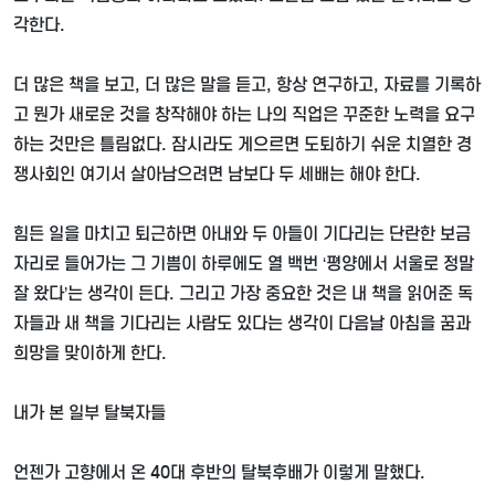
각한다
.
더 많은 책을 보고
,
더 많은 말을 듣고
,
항상 연구하고
,
자료를 기록하
고 뭔가 새로운 것을 창작해야 하는 나의 직업은 꾸준한 노력을 요구
하는 것만은 틀림없다
.
잠시라도 게으르면 도퇴하기 쉬운 치열한 경
쟁사회인 여기서 살아남으려면 남보다 두 세배는 해야 한다
.
힘든 일을 마치고 퇴근하면 아내와 두 아들이 기다리는 단란한 보금
자리로 들어가는 그 기쁨이 하루에도 열 백번
‘
평양에서 서울로 정말
잘 왔다
’
는 생각이 든다
.
그리고 가장 중요한 것은 내 책을 읽어준 독
자들과 새 책을 기다리는 사람도 있다는 생각이 다음날 아침을 꿈과
희망을 맞이하게 한다
.
내가 본 일부 탈북자들
언젠가 고향에서 온
40
대 후반의 탈북후배가 이렇게 말했다
.