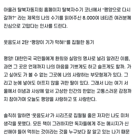
아울러 탈북자동지회 홈페이지 탈북자수기 코너에서
“
평양으로 다시
갈까
?”
라는 제목의 나의 수기를 읽어주신
8.000
여 네티즌 여러분께
진심으로 고맙다는 인사를 드린다
.
웃음도서
2
탄
“
평양이 기가 막혀
!”
를 집필한 동기
평양
!
대한민국 국민들에게 환희와 실망의 명사로 널리 알려진 이름
,
과연 그 곳은 언제까지 나의 마음을 기쁘게도 하고 슬프게도 할까
.
가
고 싶어도 가 볼 수 없는 그곳에 나의 사랑하는 부모형제가 있다
.
그
리고 눈에 넣어도 아프지 않을 귀한 딸이 있다
.
그래서 나는 여기 서
울에서 이념과 사상에 앞서 고상한 인간의 한없는 고통스러운 감정까
지 참아가며 오늘도 평양을 사랑하고 또 사랑한다
.
솔직히 말하면
‘
웃음도서
’
가 시리즈로 집필될 줄은 저자인 나도 미처
생각을 못했다
.
모든 책이 그러하지만 독자들에게 주는 메시지가 신
선해야 들어 먹히는 것이라는 것을 누구보다 잘 알고 있는 나기 때문