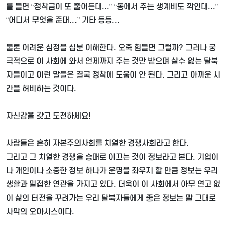
를 들면
“
정착금이 또 줄어든대
...” “
동에서 주는 생계비도 깍인대
...”
“
어디서 무엇을 준대
...”
기타 등등
...
물론 어려운 심정을 십분 이해한다
.
오죽 힘들면 그럴까
?
그러나 궁
극적으로 이 사회에 와서 언제까지 주는 것만 받으며 살수 없는 탈북
자들이고 이런 말들은 결국 정착에 도움이 안 된다
.
그리고 아까운 시
간을 허비하는 것이다
.
자신감을 갖고 도전하세요
!
사람들은 흔히 자본주의사회를 치열한 경쟁사회라고 한다
.
그리고 그 치열한 경쟁을 승패로 이끄는 것이 정보라고 본다
.
기업이
나 개인이나 소중한 정보 하나가 운명을 좌우지 할 만큼 정보는 우리
생활과 밀접한 연관을 가지고 있다
.
더욱이 이 사회에서 아무 연고 없
이 삶의 터전을 꾸려가는 우리 탈북자들에게 좋은 정보는 말 그대로
사막의 오아시스이다
.