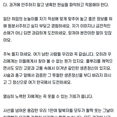
다
.
과거에 안주하지 말고 냉혹한 현실을 파악하고 적응해야 한다
.
일단 취업의 눈높이를 자기 적성에 맞게 맞추어 놓고 좋은 정보를 위
해 동분서주하고 실지 부딪고 경험하세요
.
자기 이미지나 금전적인
손해가 아니 되면 과감하게 도전하세요
.
믿져야 본전이란 말이 있잖
아요
.
주눅 들지 마세요
.
여기 남한 사람들 우리와 꼭 같습니다
.
오히려 우
리에게는 이들에게서 찾아 볼 수 없는 뭔가 있지요
.
풀뿌리를 캐먹으
면서도 모진 고문과 고통 속에서 이겨낸 강인한 생존정신이 있지요
.
사슬과 총구 앞에서 검증한 그 투철한 생존정신을 부디 버리지 마시
고 그 정신으로 여기 한국에서 도전하세요
.
열심히 노력한 자에게는 꼭 웃을 수 있는 기회가 옵니다
.
사선을 넘어온 용감한 우리
1
만여 탈북자들 모두가 활짝 웃는 그날이