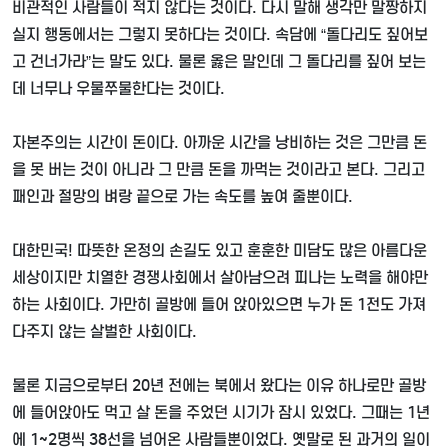
비관적인 사람들이 적지 않다는 것이다
.
다시 말해 생각만 말짱하지
실지 행동에서는 그렇지 못하다는 것이다
.
속담에
“
돌다리도 짚어보
고 건너가라
”
는 말도 있다
.
물론 옳은 말인데 그 돌다리를 짚어 보는
데 너무나 우물쭈물한다는 것이다
.
자본주의는 시간이 돈이다
.
아까운 시간을 낭비하는 것은 그만큼 돈
을 못 버는 것이 아니라 그 만큼 돈을 까먹는 것이라고 본다
.
그리고
패인과 절망의 벼랑 끝으로 가는 속도를 높여 줄뿐이다
.
대한민국
!
따뜻한 온정의 손길도 있고 훈훈한 미담도 많은 아름다운
세상이지만 치열한 경쟁사회에서 살아남으려 피나는 노력을 해야만
하는 사회이다
.
가만히 골방에 들어 앉아있으면 누가 돈
1
전도 가져
다주지 않는 살벌한 사회이다
.
물론 지금으로부터
20
년 전에는 북에서 왔다는 이유 하나로만 골방
에 들어앉아도 먹고 살 돈을 주었던 시기가 잠시 있었다
.
그때는
1
년
에
1~2
명씩
38
선을 넘어온 사람들뿐이었다
.
옛말로 된 과거의 일이