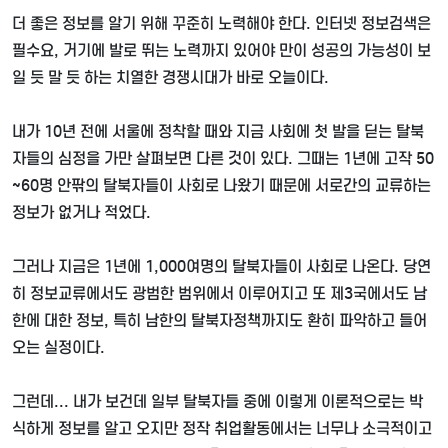
더 좋은 정보를 알기 위해 꾸준히 노력해야 한다
.
인터넷 정보검색은
필수요
,
거기에 발로 뛰는 노력까지 있어야 만이 성공의 가능성이 보
일 듯 말 듯 하는 치열한 경쟁시대가 바로 오늘이다
.
내가
10
년 전에 서울에 정착할 때와 지금 사회에 첫 발을 딛는 탈북
자들의 심정을 가만 살펴보면 다른 것이 있다
.
그때는
1
년에 고작
50
~60
명 안팎의 탈북자들이 사회로 나왔기 때문에 서로간의 교류하는
정보가 없거나 적었다
.
그러나 지금은
1
년에
1,000
여명의 탈북자들이 사회로 나온다
.
당연
히 정보교류에서도 광범한 범위에서 이루어지고 또 제
3
국에서도 남
한에 대한 정보
,
특히 남한의 탈북자정책까지도 환히 파악하고 들어
오는 실정이다
.
그런데
...
내가 보건데 일부 탈북자들 중에 이렇게 이론적으로는 박
식하게 정보를 알고 오지만 정작 취업활동에서는 너무나 소극적이고