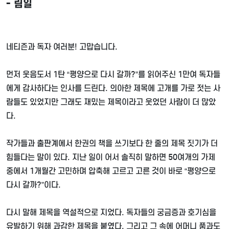
-
림일
네티즌과 독자 여러분
!
고맙습니다
.
먼저 웃음도서
1
탄
“
평양으로 다시 갈까
?”
를 읽어주신
1
만여 독자들
에게 감사하다는 인사를 드린다
.
의아한 제목에 고개를 가로 젓는 사
람들도 있었지만 그래도 재밌는 제목이라고 웃었던 사람이 더 많았
다
.
작가들과 출판계에서 한권의 책을 쓰기보다 한 줄의 제목 짓기가 더
힘들다는 말이 있다
.
지난 일이 어서 솔직히 말하면
50
여개의 가제
중에서
1
개월간 고민하며 압축해 고르고 고른 것이 바로
“
평양으로
다시 갈까
?”
이다
.
다시 말해 제목을 역설적으로 지었다
.
독자들의 궁금증과 호기심을
유발하기 위해 과감한 제목을 붙였다
.
그리고 그 속에 어머니 품과도