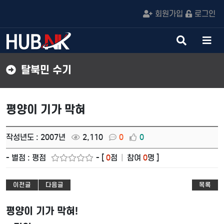
회원가입
로그인
검
메
색
뉴
버
버
탈북민 수기
튼
튼
평양이 기가 막혀
작성년도 : 2007년
2,110
0
0
- 별점 : 평점
- [
0
점
|
참여
0
명 ]
이전글
다음글
목록
평양이 기가 막혀
!